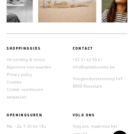
SHOPPINGGIDS
CONTACT
Verzending & retour
+32 51 62 90 41
Algemene voorwaarden
info@optieklunette.be
Privacy policy
Hoogleedsesteenweg 149
Cookies
8800 Roeselare
Cookie-voorkeuren
aanpassen
OPENINGSUREN
VOLG ONS
Ma. - Za. 9.30 tot 18u
Volg ons, maak mee het
verschil