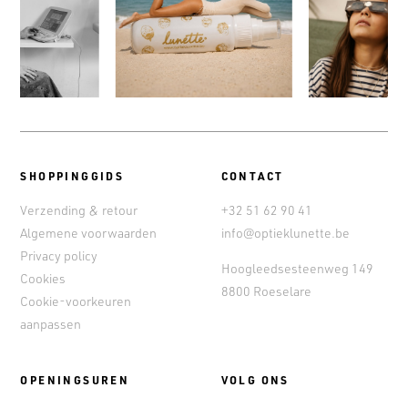
SHOPPINGGIDS
CONTACT
Verzending & retour
+32 51 62 90 41
Algemene voorwaarden
info@optieklunette.be
Privacy policy
Hoogleedsesteenweg 149
Cookies
8800 Roeselare
Cookie-voorkeuren
aanpassen
OPENINGSUREN
VOLG ONS