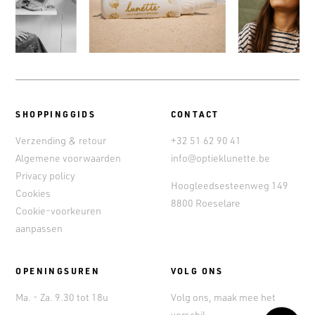
SHOPPINGGIDS
CONTACT
Verzending & retour
+32 51 62 90 41
Algemene voorwaarden
info@optieklunette.be
Privacy policy
Hoogleedsesteenweg 149
Cookies
8800 Roeselare
Cookie-voorkeuren
aanpassen
OPENINGSUREN
VOLG ONS
Ma. - Za. 9.30 tot 18u
Volg ons, maak mee het
verschil