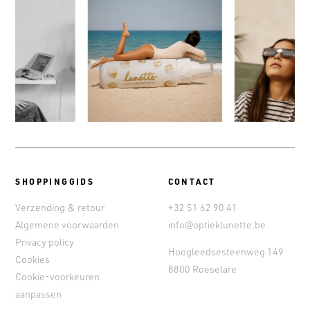
SHOPPINGGIDS
CONTACT
Verzending & retour
+32 51 62 90 41
Algemene voorwaarden
info@optieklunette.be
Privacy policy
Hoogleedsesteenweg 149
Cookies
8800 Roeselare
Cookie-voorkeuren
aanpassen