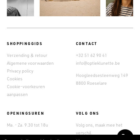
SHOPPINGGIDS
CONTACT
Verzending & retour
+32 51 62 90 41
Algemene voorwaarden
info@optieklunette.be
Privacy policy
Hoogleedsesteenweg 149
Cookies
8800 Roeselare
Cookie-voorkeuren
aanpassen
OPENINGSUREN
VOLG ONS
Ma. - Za. 9.30 tot 18u
Volg ons, maak mee het
verschil