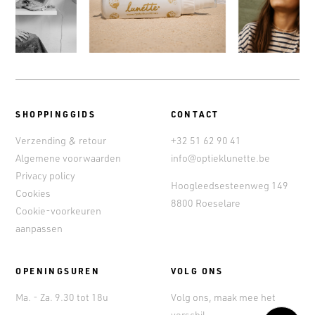
SHOPPINGGIDS
CONTACT
Verzending & retour
+32 51 62 90 41
Algemene voorwaarden
info@optieklunette.be
Privacy policy
Hoogleedsesteenweg 149
Cookies
8800 Roeselare
Cookie-voorkeuren
aanpassen
OPENINGSUREN
VOLG ONS
Ma. - Za. 9.30 tot 18u
Volg ons, maak mee het
verschil